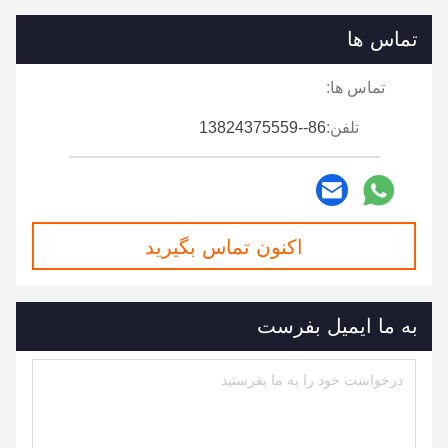
تماس ها
تماس ها:
تلفن:
86--13824375559
اکنون تماس بگیرید
به ما ایمیل بفرست