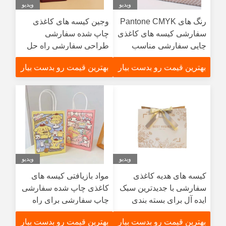
ویدیو
ویدیو
رنگ های Pantone CMYK
وجین کیسه های کاغذی
سفارشی کیسه های کاغذی
چاپ شده سفارشی
چاپی سفارشی مناسب
طراحی سفارشی راه حل
برای فروش خرده فروشی
های بسته بندی سازگار با
بهترین قیمت رو بدست بیار
بهترین قیمت رو بدست بیار
بسته بندی مواد غذایی
محیط زیست برای صنعتی
فروشگاه های هدیه و
هدایای رویداد
ویدیو
ویدیو
کیسه های هدیه کاغذی
مواد بازیافتی کیسه های
سفارشی با جدیدترین سبک
کاغذی چاپ شده سفارشی
ایده آل برای بسته بندی
چاپ سفارشی برای راه
خرده فروشی هدایای
حل های بسته بندی منحصر
بهترین قیمت رو بدست بیار
بهترین قیمت رو بدست بیار
شرکتی و موقعیت های
به فرد و مزایای سازگار با