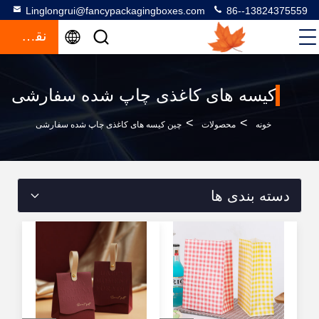
Linglongrui@fancypackagingboxes.com
86--13824375559
نقل قول
کیسه های کاغذی چاپ شده سفارشی
>
>
خونه
محصولات
چین کیسه های کاغذی چاپ شده سفارشی
دسته بندی ها