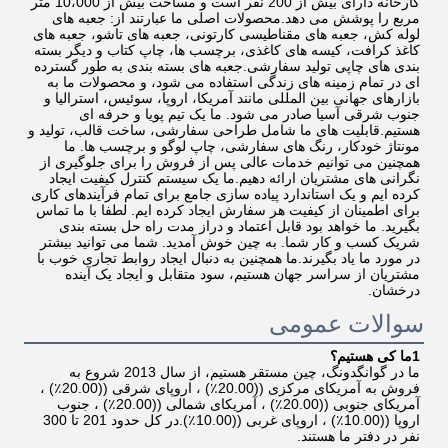
کارخانه دارای بیش از 200 نفر است و مساحت بیش از 10،000 متر 
مربع را پوشش می دهد.محصولات اصلی ما عبارتند از: جعبه های 
لوله کش، جعبه های مقناطیسی کارتونی، جعبه های تاشو، جعبه های 
کاغذ کرافت، کیسه های کاغذی، برچسب ها، چاپ کتاب و دیگر بسته 
بندی های چاپی تولید سفارشی.جعبه های بسته بندی به طور گسترده 
ای در تمام زمینه های زندگی استفاده می شود، و محصولات ما به 
بازارهای جهانی بین المللی مانند آمریکا، اروپا، سوئیس، استرالیا و 
جنوب شرقی آسیا صادر می شود. ما یک تیم پویا و حرفه ای 
هستیم.قابلیت های ما شامل طراحی سفارشی، ساخت قالب، تولید و 
مونتاژ خودکار، رنگ های سفارشی، چاپ لوگو و برچسب ها. ما 
همچنین می توانیم خدمات عالی پس از فروش را برای جلوگیری از 
نگرانی های مشتریان ارائه دهیم.ما یک سیستم کنترل کیفیت ایجاد 
کرده ایم و یک استاندارد پیاده سازی جامع برای تمام فرآیندهای کاری 
برای اطمینان از کیفیت هر سفارش ایجاد کرده ایم. لطفا با ما تماس 
بگیرید. ما خواهد بود قابل اعتماد و دراز مدت راه حل بسته بندی 
شریک کسب و کار شما. به چین خوش آمدید. شما می توانید بیشتر 
در مورد ما یاد بگیرند.ما همچنین به دنبال ایجاد روابط تجاری خوب با 
مشتریان از سراسر جهان هستیم، سود متقابل و ایجاد یک آینده 
درخشان.
سوالات عمومی
1ما کی هستیم؟
ما در گوانگدونگ، چین مستقر هستیم، از سال 2013 شروع به 
فروش به آمریکای مرکزی ((20.00٪) ، اروپای شرقی ((20.00٪) ، 
آمریکای جنوبی ((20.00٪) ، آمریکای شمالی ((20.00٪) ، جنوب 
اروپا ((10.00٪) ، اروپای غربی ((10.00٪).در کل حدود 201 تا 300 
نفر در دفتر ما هستند.