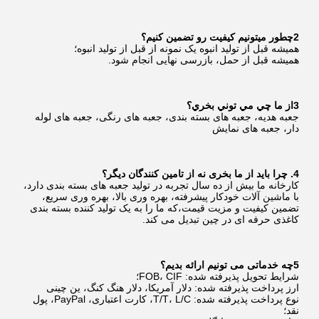
2چطور ميتونيم کيفيت رو تضمين کنيم؟
همیشه قبل از تولید انبوه یک نمونه از قبل از تولید انبوه؛
همیشه قبل از حمل، بازرسی نهایی انجام شود.
3از ما چي مي توني بخري؟
جعبه هدیه، جعبه های بسته بندی، جعبه های رنگی، جعبه های لوله 
دار، جعبه های نمایش
4. چرا باید از ما بخری نه از تامین کنندگان دیگر؟
کارخانه ما بیش از ده سال تجربه در تولید جعبه های بسته بندی دارد، 
با ماشین آلات خودکار پیشرفته، بهره وری بالا، بهره وری سریع، 
تضمین کیفیت و مزیت قیمت،که ما را به یک تولید کننده بسته بندی 
کاغذی حرفه ای در چین تبدیل می کند.
5چه خدماتی می تونیم ارائه بدیم؟
شرایط تحویل پذیرفته شده: FOB، CIF؛
ارز پرداخت پذیرفته شده: دلار آمریکا، دلار هنگ کنگ، ین چینی
نوع پرداخت پذیرفته شده: T/T، L/C، کارت اعتباری، PayPal، پول 
نقد؛