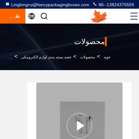
Linglongrui@fancypackagingboxes.com
86--13824375559
نقل قول
محصولات
>
>
>
خونه
محصولات
جعبه بسته بندی لوازم الکترونیکی
گوشواره 