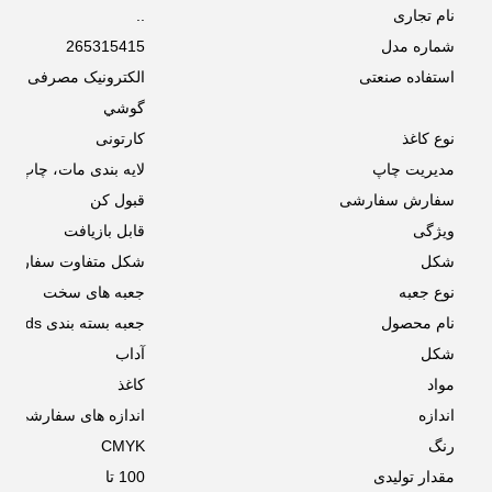
نام تجاری
..
شماره مدل
265315415
استفاده صنعتی
الکترونیک مصرفی
گوشي
نوع کاغذ
کارتونی
مدیریت چاپ
لایه بندی مات، چاپ، چاپ، پوشش 
سفارش سفارشی
قبول کن
ویژگی
قابل بازیافت
شکل
شکل متفاوت سفارشی
نوع جعبه
جعبه های سخت
نام محصول
جعبه بسته بندی Airpods
شکل
آداب
مواد
کاغذ
اندازه
اندازه های سفارشی
رنگ
CMYK
مقدار تولیدی
100 تا