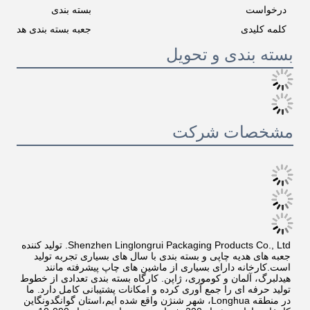
درخواست
بسته بندی
کلمه کلیدی
جعبه بسته بندی هدیه کا
بسته بندی و تحویل
مشخصات شرکت
Shenzhen Linglongrui Packaging Products Co., Ltd. تولید کننده 
جعبه های هدیه چاپی و بسته بندی با سال های بسیاری تجربه تولید 
است.کارخانه دارای بسیاری از ماشین های چاپ پیشرفته مانند 
هیدلبرگ، آلمان و کوموری، ژاپن. کارگاه بسته بندی تعدادی از خطوط 
تولید حرفه ای را جمع آوری کرده و امکانات پشتیبانی کامل دارد. ما 
در منطقه Longhua، شهر شنژن واقع شده ایم،استان گوانگدونگاین 