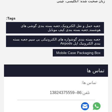
زبان صحبت شده: انگلیسی، چینی
Tags:
جعبه حمل و نقل الکترونیک,جعبه بسته بندی گوشی های
هوشمند,جعبه بسته بندی کیف موبایل
جعبه بسته بندی گوشواره های الکترونیکی بی سیم,جعبه بسته
بندی الکترونیک اپل Airpods
Mobile Case Packaging Box
تماس ها
تماس ها:
تلفن:
86--13824375559