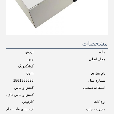
مشخصات
ماده
ارزش
محل اصلی
چین
گوانگدونگ
نام تجاری
oem
شماره مدل
1561355625
استفاده صنعتی
کفش و لباس
کفش و لباس های دیگر
نوع کاغذ
کارتونی
مدیریت چاپ
لایه بندی مات، چاپ، چاپ، پوشش 