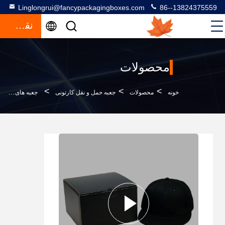
Linglongrui@fancypackagingboxes.com
86--13824375559
نقل قول
محصولات
>
>
>
خونه
محصولات
جعبه حمل و نقل کارتونی
جعبه های حمل و نقل سفارشی بسته بندی جعبه های کلاه پوشی