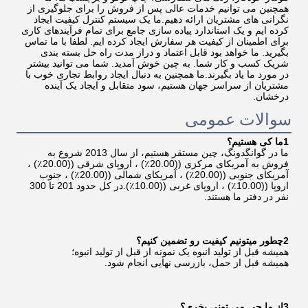
همچنین می توانیم خدمات عالی پس از فروش را برای جلوگیری از 
نگرانی های مشتریان ارائه دهیم.ما یک سیستم کنترل کیفیت ایجاد 
کرده ایم و یک استاندارد پیاده سازی جامع برای تمام فرآیندهای کاری 
برای اطمینان از کیفیت هر سفارش ایجاد کرده ایم. لطفا با ما تماس 
بگیرید. ما خواهد بود قابل اعتماد و دراز مدت راه حل بسته بندی 
شریک کسب و کار شما. به چین خوش آمدید. شما می توانید بیشتر 
در مورد ما یاد بگیرند.ما همچنین به دنبال ایجاد روابط تجاری خوب با 
مشتریان از سراسر جهان هستیم، سود متقابل و ایجاد یک آینده 
درخشان.
سوالات عمومی
1ما کی هستیم؟
ما در گوانگدونگ، چین مستقر هستیم، از سال 2013 شروع به 
فروش به آمریکای مرکزی ((20.00٪) ، اروپای شرقی ((20.00٪) ، 
آمریکای جنوبی ((20.00٪) ، آمریکای شمالی ((20.00٪) ، جنوب 
اروپا ((10.00٪) ، اروپای غربی ((10.00٪).در کل حدود 201 تا 300 
نفر در دفتر ما هستند.
2چطور ميتونيم کيفيت رو تضمين کنيم؟
همیشه قبل از تولید انبوه یک نمونه از قبل از تولید انبوه؛
همیشه قبل از حمل، بازرسی نهایی انجام شود.
3از ما چي مي توني بخري؟