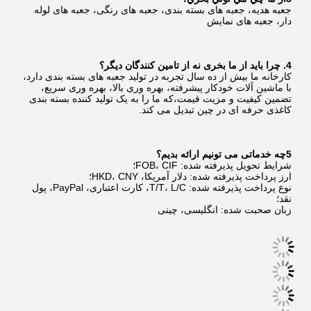
جعبه هدیه، جعبه های بسته بندی، جعبه های رنگی، جعبه های لوله 
دار، جعبه های نمایش
4. چرا باید از ما بخری نه از تامین کنندگان دیگر؟
کارخانه ما بیش از ده سال تجربه در تولید جعبه های بسته بندی دارد، 
با ماشین آلات خودکار پیشرفته، بهره وری بالا، بهره وری سریع، 
تضمین کیفیت و مزیت قیمت،که ما را به یک تولید کننده بسته بندی 
کاغذی حرفه ای در چین تبدیل می کند.
5چه خدماتی می تونیم ارائه بدیم؟
شرایط تحویل پذیرفته شده: FOB، CIF؛
ارز پرداخت پذیرفته شده: دلار آمریکا، HKD، CNY؛
نوع پرداخت پذیرفته شده: T/T، L/C، کارت اعتباری، PayPal، پول 
نقد؛
زبان صحبت شده: انگلیسی، چینی