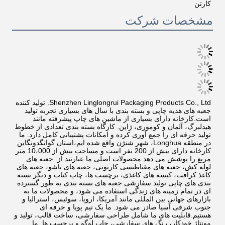
کارتن
مشخصات شرکت
Shenzhen Linglongrui Packaging Products Co., Ltd. تولید کننده 
جعبه های هدیه چاپی و بسته بندی با سال های بسیاری تجربه تولید 
است.کارخانه دارای بسیاری از ماشین های چاپ پیشرفته مانند 
هیدلبرگ، آلمان و کوموری، ژاپن. کارگاه بسته بندی تعدادی از خطوط 
تولید حرفه ای را جمع آوری کرده و امکانات پشتیبانی کامل دارد. ما 
در منطقه Longhua، شهر شنژن واقع شده ایم،استان گوانگدونگاین 
کارخانه دارای بیش از 200 نفر است و مساحت بیش از 10،000 متر 
مربع را پوشش می دهد.محصولات اصلی ما عبارتند از: جعبه های 
لوله کش، جعبه های مقناطیسی کارتونی، جعبه های تاشو، جعبه های 
کاغذ کرافت، کیسه های کاغذی، برچسب ها، چاپ کتاب و دیگر بسته 
بندی های چاپی تولید سفارشی.جعبه های بسته بندی به طور گسترده 
ای در تمام زمینه های زندگی استفاده می شود، و محصولات ما به 
بازارهای جهانی بین المللی مانند آمریکا، اروپا، سوئیس، استرالیا و 
جنوب شرقی آسیا صادر می شود. ما یک تیم پویا و حرفه ای 
هستیم.قابلیت های ما شامل طراحی سفارشی، ساخت قالب، تولید و 
مونتاژ خودکار، رنگ های سفارشی، چاپ لوگو و برچسب ها. ما 